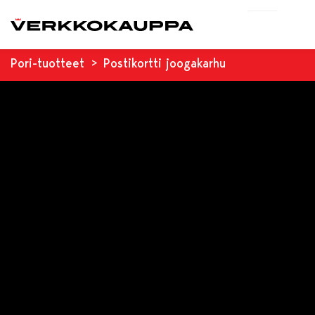
Pori-tuotteet
Postikortti joogakarhu