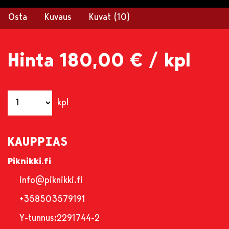
Osta
Kuvaus
Kuvat (10)
Hinta
180,00 €
/ kpl
kpl
KAUPPIAS
Piknikki.fi
info@piknikki.fi
+358503579191
Y-tunnus:
2291744-2